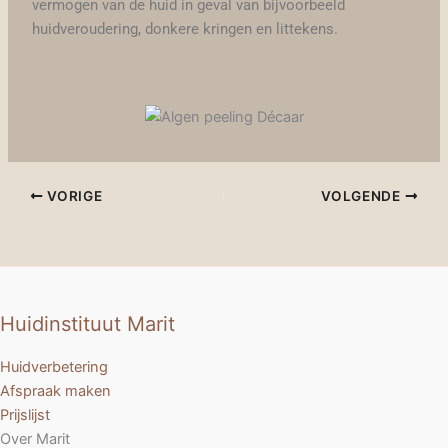
vermogen van de huid in geval van bijvoorbeeld
huidveroudering, donkere kringen en littekens.
VORIGE
VOLGENDE
Huidinstituut Marit
Huidverbetering
Afspraak maken
Prijslijst
Over Marit