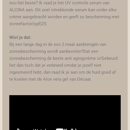
nou het beste? Ik raad je het UV controle serum van
ALCINA aan. Dit snel intrekkende serum kan onder elke
crème aangebracht worden en geeft zo bescherming met
zonnefactor(spf)25.
Wist je dat:
Bij een lange dag in de zon 2 maal aanbrengen van
zonnebescherming wordt aanbevolen?Dat een
zonnebescherming de beste anti agingcrème is!Gebeurd
het dan toch dat je verbrand omdat je jezelf niet
ingesmeerd hebt, dan raad ik je aan om de huid goed af
te koelen met de Aloe vera gel van Décaar.