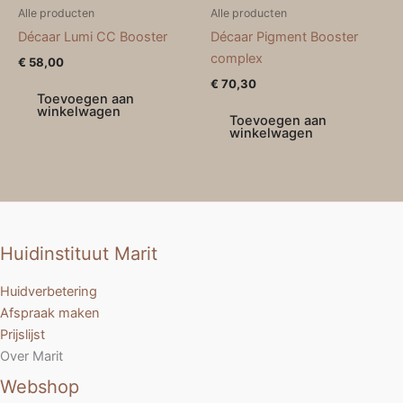
Alle producten
Alle producten
Décaar Lumi CC Booster
Décaar Pigment Booster
complex
€
58,00
€
70,30
Toevoegen aan
winkelwagen
Toevoegen aan
winkelwagen
Huidinstituut Marit
Huidverbetering
Afspraak maken
Prijslijst
Over Marit
Webshop