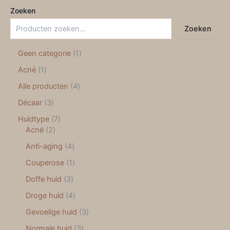
Zoeken
Zoeken
Geen categorie
1
Acné
1
Alle producten
4
Décaar
3
Huidtype
7
Acné
2
Anti-aging
4
Couperose
1
Doffe huid
3
Droge huid
4
Gevoelige huid
3
Normale huid
3