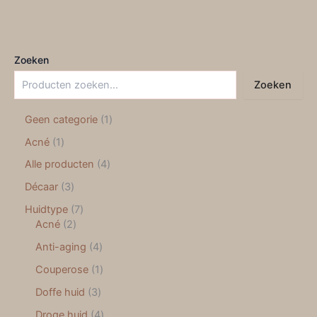
Zoeken
Zoeken
Geen categorie
1
Acné
1
Alle producten
4
Décaar
3
Huidtype
7
Acné
2
Anti-aging
4
Couperose
1
Doffe huid
3
Droge huid
4