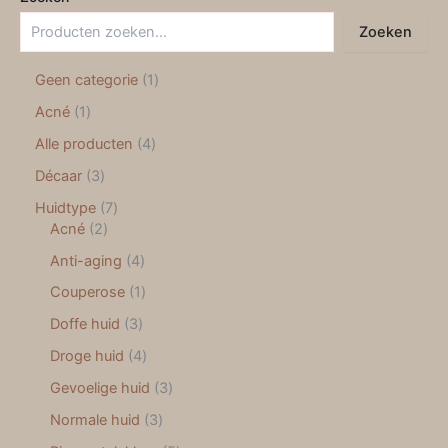
Zoeken
Geen categorie
1
Acné
1
Alle producten
4
Décaar
3
Huidtype
7
Acné
2
Anti-aging
4
Couperose
1
Doffe huid
3
Droge huid
4
Gevoelige huid
3
Normale huid
3