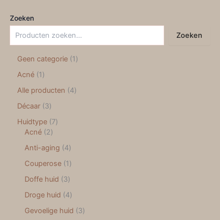
Zoeken
Zoeken
Geen categorie
1
Acné
1
Alle producten
4
Décaar
3
Huidtype
7
Acné
2
Anti-aging
4
Couperose
1
Doffe huid
3
Droge huid
4
Gevoelige huid
3