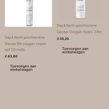
Dag & Nacht gezichtscrème
Decaar Oxygen hydro 24hr
Dag & Nacht gezichtscrème
€
55,20
Decaar Bb oxygen cream
Toevoegen aan
spf 50 nude
winkelwagen
€
63,60
Toevoegen aan
winkelwagen