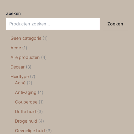
Zoeken
Zoeken
Geen categorie
1
Acné
1
Alle producten
4
Décaar
3
Huidtype
7
Acné
2
Anti-aging
4
Couperose
1
Doffe huid
3
Droge huid
4
Gevoelige huid
3