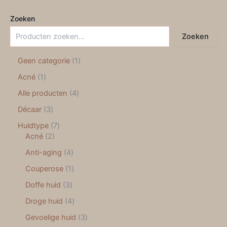
Zoeken
Zoeken
Geen categorie
1
Acné
1
Alle producten
4
Décaar
3
Huidtype
7
Acné
2
Anti-aging
4
Couperose
1
Doffe huid
3
Droge huid
4
Gevoelige huid
3