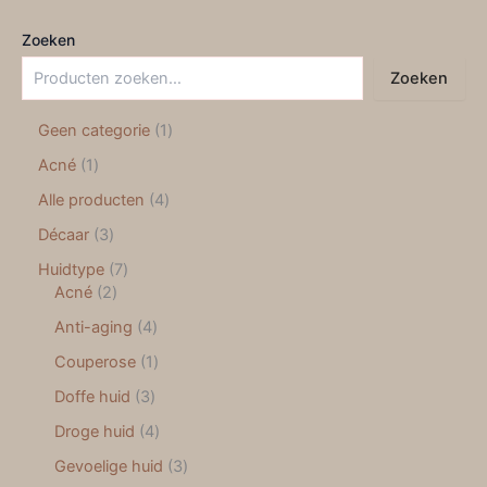
Zoeken
Zoeken
Geen categorie
1
Acné
1
Alle producten
4
Décaar
3
Huidtype
7
Acné
2
Anti-aging
4
Couperose
1
Doffe huid
3
Droge huid
4
Gevoelige huid
3