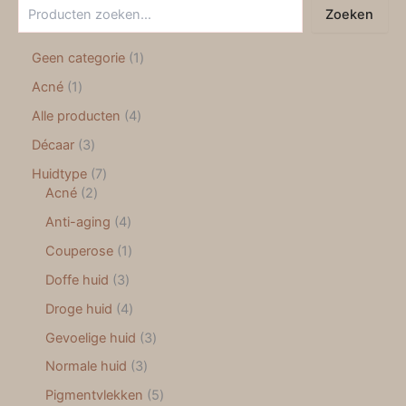
Zoeken
Geen categorie
1
Acné
1
Alle producten
4
Décaar
3
Huidtype
7
Acné
2
Anti-aging
4
Couperose
1
Doffe huid
3
Droge huid
4
Gevoelige huid
3
Normale huid
3
Pigmentvlekken
5