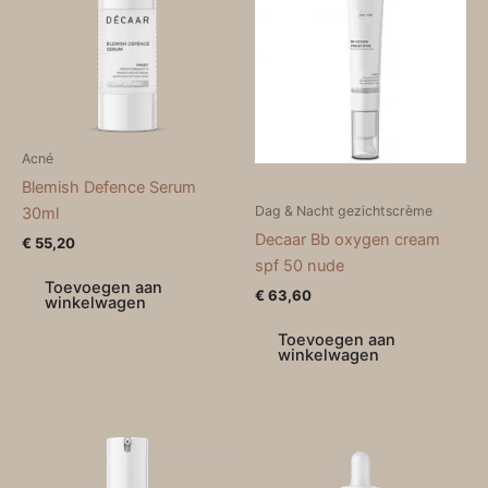
Acné
Blemish Defence Serum
Dag & Nacht gezichtscrème
30ml
Decaar Bb oxygen cream
€
55,20
spf 50 nude
Toevoegen aan
€
63,60
winkelwagen
Toevoegen aan
winkelwagen