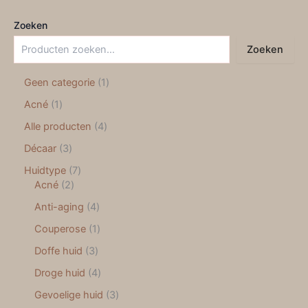
Zoeken
Zoeken
Geen categorie
1
Acné
1
Alle producten
4
Décaar
3
Huidtype
7
Acné
2
Anti-aging
4
Couperose
1
Doffe huid
3
Droge huid
4
Gevoelige huid
3