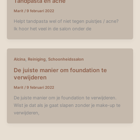
Tandpasta en acne
Marit
/
9 februari 2022
Helpt tandpasta wel of niet tegen puistjes / acne?
Ik hoor het veel in de salon onder de
,
,
Alcina
Reiniging
Schoonheidssalon
De juiste manier om foundation te
verwijderen
Marit
/
9 februari 2022
De juiste manier om je foundation te verwijderen.
Wist je dat als je gaat slapen zonder je make-up te
verwijderen,