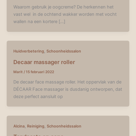
Waarom gebruik je oogcreme? De herkennen het
vast wel in de ochtend wakker worden met vocht
wallen na een kortere […]
,
Huidverbetering
Schoonheidssalon
Decaar massager roller
Marit
/
15 februari 2022
De decaar face massage roller. Het oppervlak van de
DÉCAAR Face massager is dusdanig ontworpen, dat
deze perfect aansluit op
,
,
Alcina
Reiniging
Schoonheidssalon