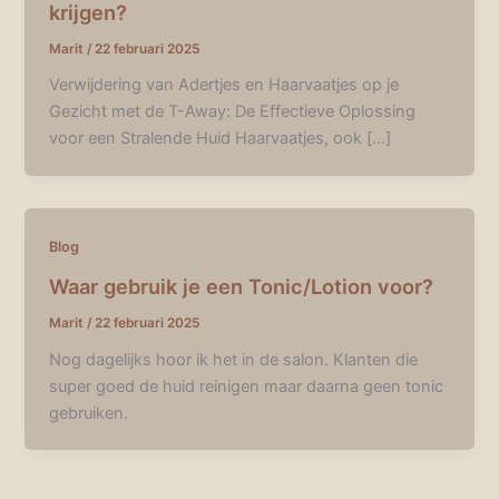
krijgen?
Marit
/
22 februari 2025
Verwijdering van Adertjes en Haarvaatjes op je
Gezicht met de T-Away: De Effectieve Oplossing
voor een Stralende Huid Haarvaatjes, ook […]
Blog
Waar gebruik je een Tonic/Lotion voor?
Marit
/
22 februari 2025
Nog dagelijks hoor ik het in de salon. Klanten die
super goed de huid reinigen maar daarna geen tonic
gebruiken.