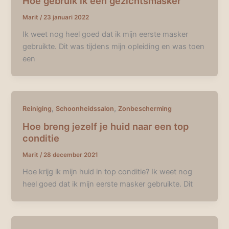
Hoe gebruik ik een gezichtsmasker
Marit
/
23 januari 2022
Ik weet nog heel goed dat ik mijn eerste masker
gebruikte. Dit was tijdens mijn opleiding en was toen
een
,
,
Reiniging
Schoonheidssalon
Zonbescherming
Hoe breng jezelf je huid naar een top
conditie
Marit
/
28 december 2021
Hoe krijg ik mijn huid in top conditie? Ik weet nog
heel goed dat ik mijn eerste masker gebruikte. Dit