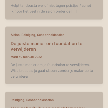
Helpt tandpasta wel of niet tegen puistjes / acne?
Ik hoor het veel in de salon onder de […]
,
,
Alcina
Reiniging
Schoonheidssalon
De juiste manier om foundation te
verwijderen
Marit
/
9 februari 2022
De juiste manier om je foundation te verwijderen.
Wist je dat als je gaat slapen zonder je make-up te
verwijderen,
,
Reiniging
Schoonheidssalon