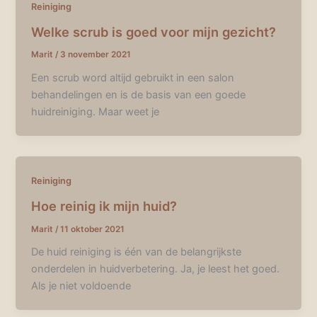
Reiniging
Welke scrub is goed voor mijn gezicht?
Marit
/
3 november 2021
Een scrub word altijd gebruikt in een salon
behandelingen en is de basis van een goede
huidreiniging. Maar weet je
Reiniging
Hoe reinig ik mijn huid?
Marit
/
11 oktober 2021
De huid reiniging is één van de belangrijkste
onderdelen in huidverbetering. Ja, je leest het goed.
Als je niet voldoende