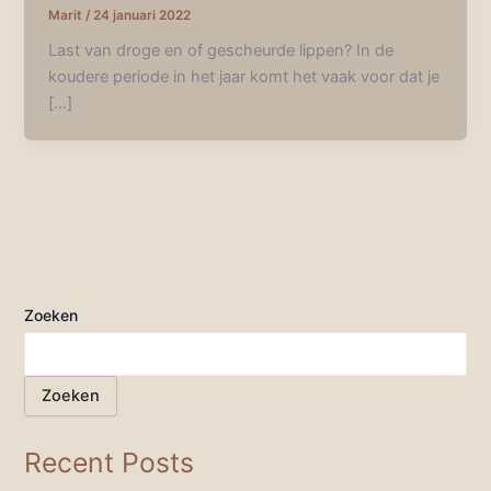
Marit
/
24 januari 2022
Last van droge en of gescheurde lippen? In de
koudere periode in het jaar komt het vaak voor dat je
[…]
Zoeken
Zoeken
Recent Posts