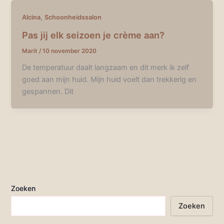
,
Alcina
Schoonheidssalon
Pas jij elk seizoen je crème aan?
Marit
/
10 november 2020
De temperatuur daalt langzaam en dit merk ik zelf
goed aan mijn huid. Mijn huid voelt dan trekkerig en
gespannen. Dit
Zoeken
Zoeken