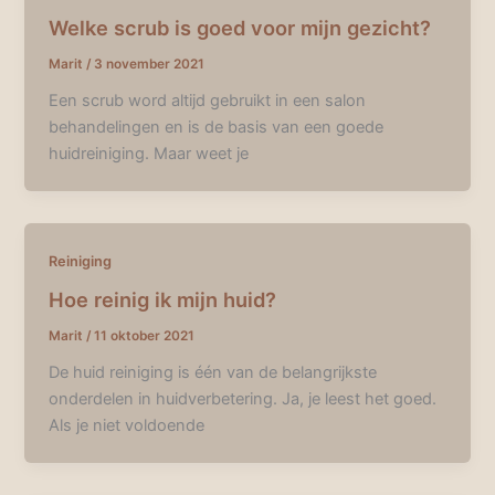
Welke scrub is goed voor mijn gezicht?
Marit
/
3 november 2021
Een scrub word altijd gebruikt in een salon
behandelingen en is de basis van een goede
huidreiniging. Maar weet je
Reiniging
Hoe reinig ik mijn huid?
Marit
/
11 oktober 2021
De huid reiniging is één van de belangrijkste
onderdelen in huidverbetering. Ja, je leest het goed.
Als je niet voldoende