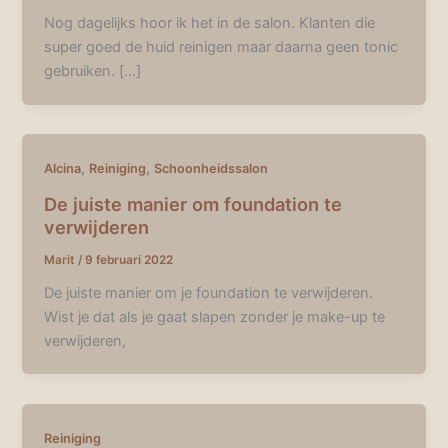
Nog dagelijks hoor ik het in de salon. Klanten die
super goed de huid reinigen maar daarna geen tonic
gebruiken. […]
,
,
Alcina
Reiniging
Schoonheidssalon
De juiste manier om foundation te
verwijderen
Marit
/
9 februari 2022
De juiste manier om je foundation te verwijderen.
Wist je dat als je gaat slapen zonder je make-up te
verwijderen,
Reiniging