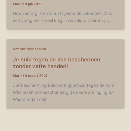
Marit
/
8 juli 2021
Hoe verzorg ik mijn huid tijdens de vakantie? Dit is
een vraag die ik veel krijg in de salon. Daarom […]
Schoonheidssalon
Je huid tegen de zon beschermen
zonder vette handen!
Marit
/
4 maart 2021
Zonbescherming Bescherm jij je huid tegen de zon?
Wist je dat zonbescherming de beste anti aging is?
Waarom dan niet