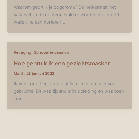
Waarom gebruik je oogcreme? De herkennen het
vast wel in de ochtend wakker worden met vocht
wallen na een kortere […]
,
Reiniging
Schoonheidssalon
Hoe gebruik ik een gezichtsmasker
Marit
/
23 januari 2022
Ik weet nog heel goed dat ik mijn eerste masker
gebruikte. Dit was tijdens mijn opleiding en was toen
een