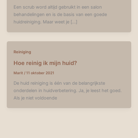
Een scrub word altijd gebruikt in een salon
behandelingen en is de basis van een goede
huidreiniging. Maar weet je […]
Reiniging
Hoe reinig ik mijn huid?
Marit
/
11 oktober 2021
De huid reiniging is één van de belangrijkste
onderdelen in huidverbetering. Ja, je leest het goed.
Als je niet voldoende