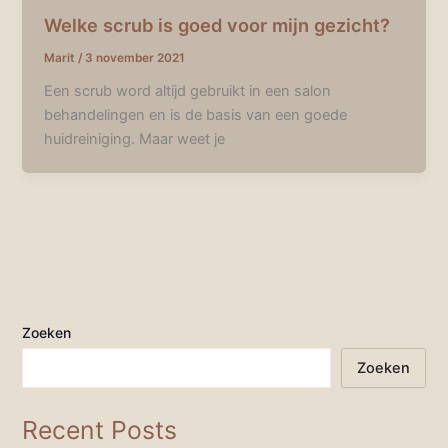
Welke scrub is goed voor mijn gezicht?
Marit
/
3 november 2021
Een scrub word altijd gebruikt in een salon
behandelingen en is de basis van een goede
huidreiniging. Maar weet je
Zoeken
Zoeken
Recent Posts