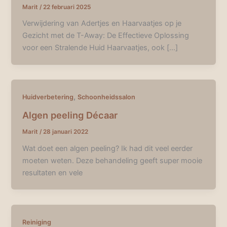
Marit
/
22 februari 2025
Verwijdering van Adertjes en Haarvaatjes op je
Gezicht met de T-Away: De Effectieve Oplossing
voor een Stralende Huid Haarvaatjes, ook […]
,
Huidverbetering
Schoonheidssalon
Algen peeling Décaar
Marit
/
28 januari 2022
Wat doet een algen peeling? Ik had dit veel eerder
moeten weten. Deze behandeling geeft super mooie
resultaten en vele
Reiniging