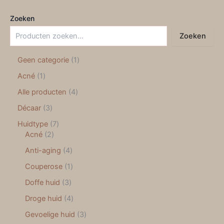
Zoeken
Zoeken
Geen categorie
1
Acné
1
Alle producten
4
Décaar
3
Huidtype
7
Acné
2
Anti-aging
4
Couperose
1
Doffe huid
3
Droge huid
4
Gevoelige huid
3