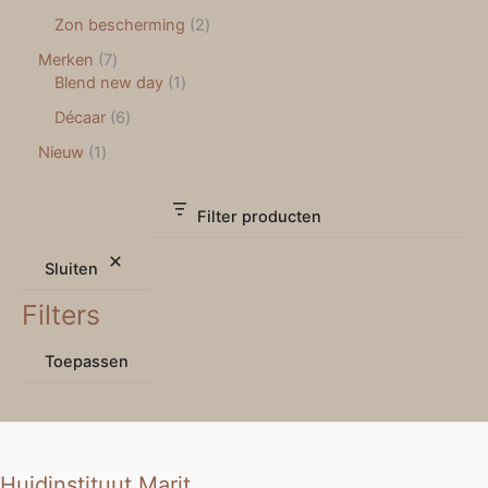
Zon bescherming
2
Merken
7
Blend new day
1
Décaar
6
Nieuw
1
Filter producten
Sluiten
Filters
Toepassen
Huidinstituut Marit