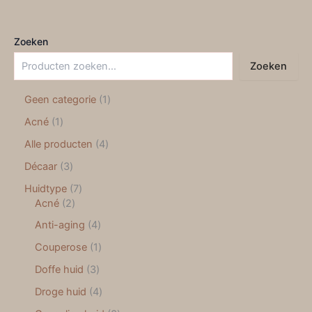
Zoeken
Zoeken
Geen categorie
1
Acné
1
Alle producten
4
Décaar
3
Huidtype
7
Acné
2
Anti-aging
4
Couperose
1
Doffe huid
3
Droge huid
4