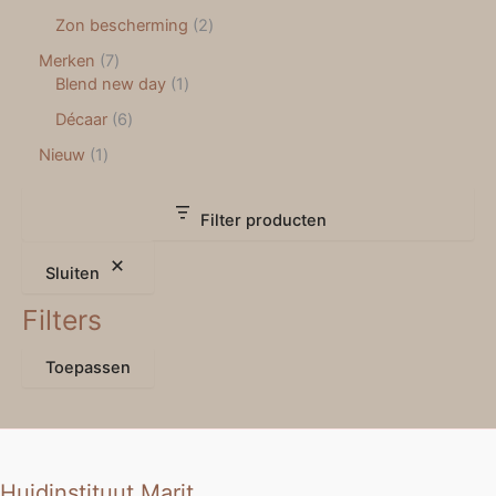
Zon bescherming
2
Merken
7
Blend new day
1
Décaar
6
Nieuw
1
Filter producten
Sluiten
Filters
Toepassen
Huidinstituut Marit