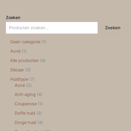
Zoeken
Zoeken
Geen categorie
1
Acné
1
Alle producten
4
Décaar
3
Huidtype
7
Acné
2
Anti-aging
4
Couperose
1
Doffe huid
3
Droge huid
4